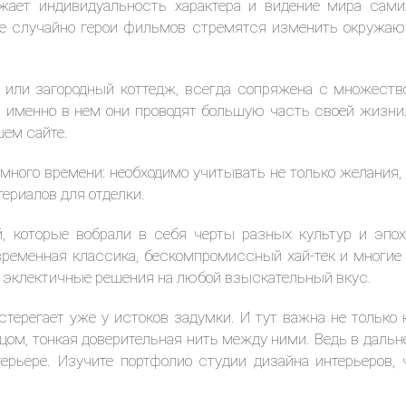
ражает индивидуальность характера и видение мира сам
 не случайно герои фильмов стремятся изменить окружающ
ра или загородный коттедж, всегда сопряжена с множеств
дь именно в нем они проводят большую часть своей жизни
шем сайте.
 много времени: необходимо учитывать не только желания,
ериалов для отделки.
й, которые вобрали в себя черты разных культур и эпо
временная классика, бескомпромиссный хай-тек и многие
 эклектичные решения на любой взыскательный вкус.
терегает уже у истоков задумки. И тут важна не только
рцом, тонкая доверительная нить между ними. Ведь в дал
рьере. Изучите портфолио студии дизайна интерьеров,