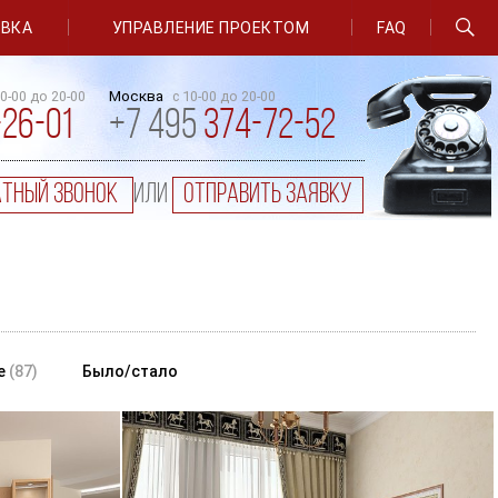
ОВКА
УПРАВЛЕНИЕ ПРОЕКТОМ
FAQ
Москва
10-00 до 20-00
с 10-00 до 20-00
-26-01
+7 495
374-72-52
атный звонок
или
отправить заявку
е
(87)
Было/стало