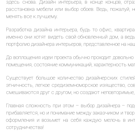
здесь снова. Дизайн интерьера, в конце концов, от
расстановка мебели или выбор обоев. Ведь, пожалуй,
менять все к лучшему.
Разработка дизайна интерьера, будь то офис, кварти
именно они хотят видеть свой обновленный дом, а ве
портфолио дизайнера интерьеров, представленное на на
До воплощения идеи проекта обычно проходит довольно
помещения, состояние коммуникаций, характерность мат
Существует большое количество дизайнерских стиле
этничность, легкое средиземноморское изящество, со
смешиваются друг с другом, но создают неповторимые,
Главная сложность при этом – выбор дизайнера – подс
прибавляется, но и понимание между заказчиком и тво
оформления и возьмет на себя каждую мелочь в инте
сотрудничества!