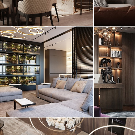
2
квартира, 136 м
квартира, 150
Современный, ар-деко
Современный
Интерьер боль
квартиры в ЖК
Интерьер квартиры выполнен в
"Монблан" выпо
современном стиле в светлых
оттенках ...
Проект 2022 года!
квартира, 145
Современный стиль
Современный