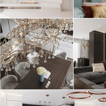
Проект 2023 года!
Проект 2023 г
Современный стиль, минимализм
Современный
Интерьер квар
оттенках. Глав
Интерьер квартиры выполнен в
проекта - больш
современном классическом стиле в
светлых оттенках ...
Проект 2022 года!
Проект 2022 г
Современная классика
Современный