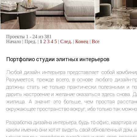
2
квартира, 104 м
квартира, 100
Современный минимализм
Контемпорари
Проекты 1 - 24 из 381
Начало | Пред. |
1
2
3
4
5
|
След.
|
Конец
|
Все
Портфолио студии элитных интерьеров
Любой дизайн интерьера представляет собой комбини
Разумеется, прежде всего, в основе любого дизайн-
должны стать не только практически полезными и по
дарить настроение и желание оказаться здесь снова. Д
жилища. А значит это больше, чем простая расстан
окружающее пространство вокруг, ибо только так можно
Разработка дизайна интерьера, будь то офис, квартира 
каким именно они хотят видеть свой обновленный дом, 