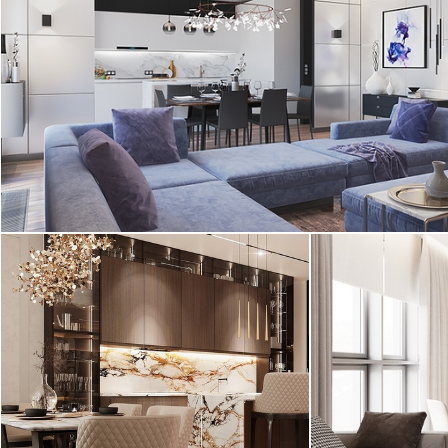
Интерьер квартиры в ЖК "Крестовский de
luxe" выполнен в современном стиле.
Интерьер этой большой двухкомнатной ...
2
квартира, 130 м
Финалист PINWIN, полуфиналист ADD Adwards 2018
"Выдержанный" интерьер
Дизайн трехко
трехкомнатной квартиры в ЖК
Грота» выполн
«Сосновка» выполнен в ...
элементами мин