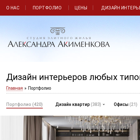
О НАС
ПОРТФОЛИО
ЦЕНЫ
ДИЗАЙН ИНТЕРЬ
Дизайн интерьеров любых тип
Главная
»
Портфолио
Портфолио
(420)
Дизайн квартир
(383)
Офисы
(21)
Интерьер квартиры выполнен в современном