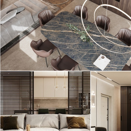
Интерьер квартиры в ЖК «Малоохтинский, 16»
выполнен в современном современном стиле.
В ходе работы мы разработали новое ...
2
NEW!, 261 м
Современный стиль
Проект большо
Интерьер большой трехкомнатной
выполнен в со
квартиры в Санкт-Петербурге
ар-деко. Интер
выполнен в современном стиле ...