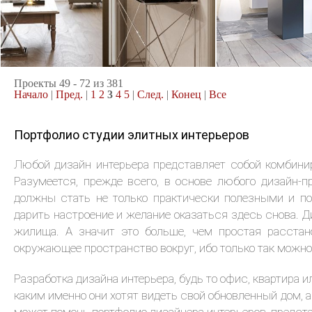
2
квартира, 87 м
квартира, 65 м
Современная классика
Современный
Проекты 49 - 72 из 381
Начало
|
Пред.
|
1
2
3
4
5
|
След.
|
Конец
|
Все
Портфолио студии элитных интерьеров
Любой дизайн интерьера представляет собой комбини
Разумеется, прежде всего, в основе любого дизайн-
должны стать не только практически полезными и по
дарить настроение и желание оказаться здесь снова. Д
жилища. А значит это больше, чем простая расстан
окружающее пространство вокруг, ибо только так можно
Разработка дизайна интерьера, будь то офис, квартира 
каким именно они хотят видеть свой обновленный дом, 