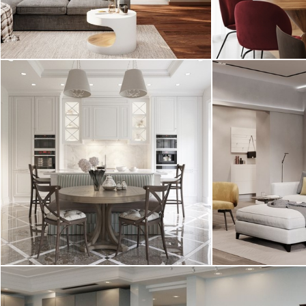
2
квартира, 75 м
квартира, 133
Современный стиль, эко-дизайн
Современный
Квартира в классическом стиле для
Интерьер квар
большой семьи. Светлая,
"Солнечный до
просторная и невероятно ...
выполнен в стил
2
квартира, 270 м
квартира, 214
Современная классика
Скандинавски