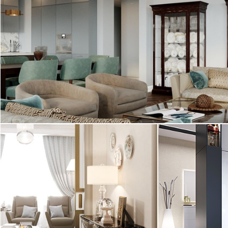
Интерьер квартиры в ЖК "Щедрин"
выполнен в классическом стиле. Большая
квартира в Санкт-Петербурге состоит из ...
2
квартира, 144 м
10.04.2017
Дизайн двухкомнатной квартиры,
Дизайн двухко
находящейся по адресу ул. 4-я
"Московский кв
Советская, Санкт-Петербург. ...
выполненный в 