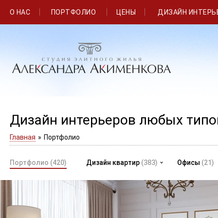
О НАС
ПОРТФОЛИО
ЦЕНЫ
ДИЗАЙН ИНТЕРЬ
Дизайн интерьеров любых тип
Главная
»
Портфолио
Портфолио
(420)
Дизайн квартир
(383)
Офисы
(21)
Очередной шедевр от арт-директора Студии