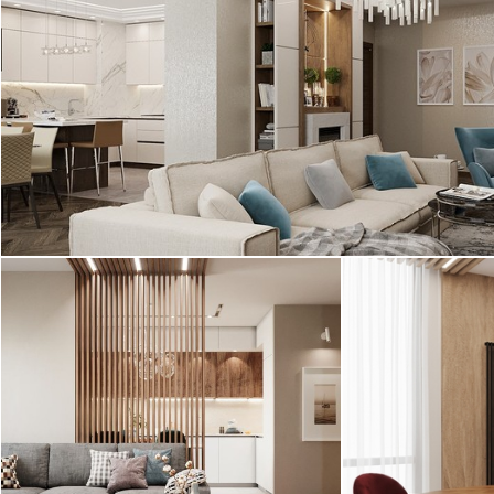
Дизайн трехкомнатной квартиры в ЖК
«Куйбышева, 26» выполнен с современном
стиле. В основе интерьера квартиры ...
2
квартира, 118 м
Современный стиль
Интерьер трех
Дизайн двухкомнатной квартиры в
«BauHaus» вып
ЖК "Триумф Парк"
элементами ми
выполнен в современном стиле ...