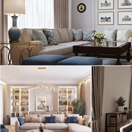
Александра Акименкова. Интерьер квартиры
выполнен в стиле "Американская ...
2
квартира, 98 м
Американская классика
Светлый интерьер трехкомнатной
Проект трехком
квартиры в ЖК «Ботаника»
Дом» выполнен
выполнен в современном ...
классическими 