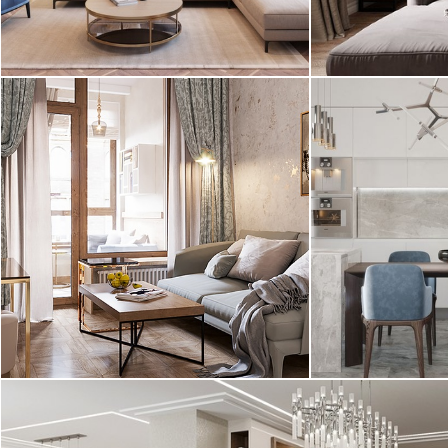
2
квартира, 100 м
квартира, 103
Современная классика
Современный
Дизайн небольшой квартиры в стиле
Интерьер квар
Ар-деко. Особенность проекта -
на Кирочной" в
совмещенная с гостиной кухня, ...
современном ст
2
квартира, 50 м
квартира, 127
Ар-деко
Современнос