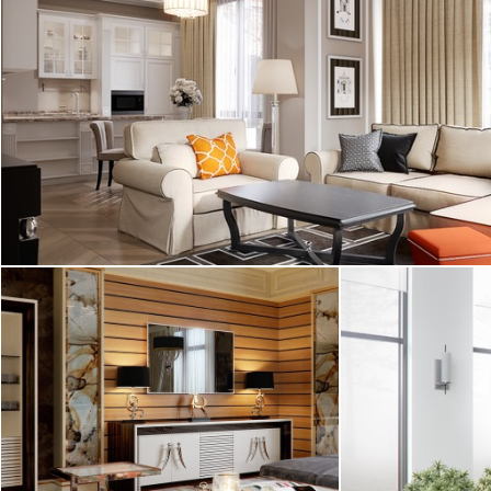
Интерьер гостиной с необычным сочетанием
бежевого и оранжевого неожиданно
контрастирует со светло-голубой ...
2
квартира, 120 м
Современная классика
Смесь скандин
прослеживается
Статусный и роскошный интерьер, в
холодный, но т
котором много дорогих материалов