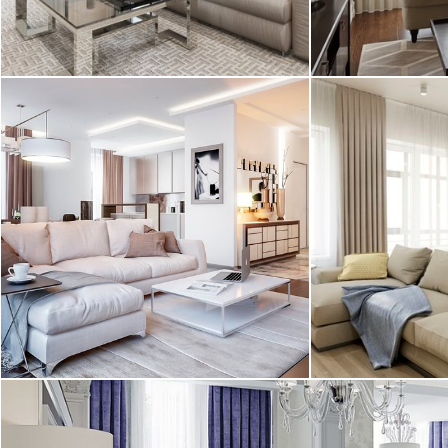
2
квартира, 100 м
квартира, 130
25.01.2017
Современная 
Дизайнерский ремонт квартиры под
Дизайн кварти
ключ в ЖК "Парадный
"Шведская крон
квартал". Отделка и ...
выполненный д
2
квартира, 145 м
квартира, 69 м
24.01.2017
Современный