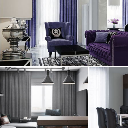
Дизайн квартиры в ЖК "Империал",
выполненный дизайнером Студии Элитного
Жилья - Виктором Мойса. Интерьер ...
2
квартира, 127 м
20.01.2017
Интерьер двухкомнатной квартиры в
Дизайн простор
ЖК «Богемия», выполненный в
Германия. Ква
стиле лофт (loft). Над ...
выполнена диза