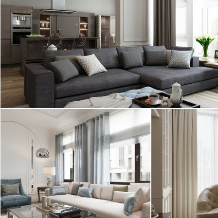
на Каменноостровском проспекте. Интерьер в
ЖК Каменноостровская коллекция выполнен ...
2
квартира, 100 м
Фьюжн, современный стиль
Интерьер трех
Элитный дизайн квартиры в ЖК
"Привилегия" в
"Смольный парк",
классическом с
выполненный дизайнером Студии ...