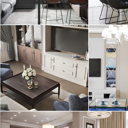
2
квартира, 60 м
квартира, 172
Лофт, современный стиль
Современный
Дизайн двухкомнатной квартиры в
Дизайн кварти
ЖК «Русский Дом» выполнен с
"Времена года"
современном классическом ...
выполненный д
2
квартира, 96 м
квартира, 80 м
Американская классика
01.01.2017