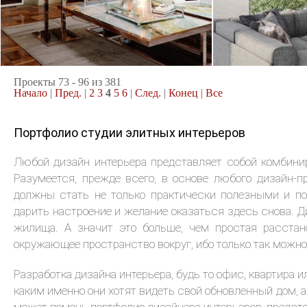
- мрамора, хрусталя, ...
2
коттедж, 344 м
коттедж, 224
Ар-деко
Современнос
Проекты 73 - 96 из 381
Начало
|
Пред.
|
2
3
4
5
6
|
След.
|
Конец
|
Все
Портфолио студии элитных интерьеров
Любой дизайн интерьера представляет собой комбини
Разумеется, прежде всего, в основе любого дизайн-
должны стать не только практически полезными и по
дарить настроение и желание оказаться здесь снова. Д
жилища. А значит это больше, чем простая расстан
окружающее пространство вокруг, ибо только так можно
Разработка дизайна интерьера, будь то офис, квартира 
каким именно они хотят видеть свой обновленный дом, 