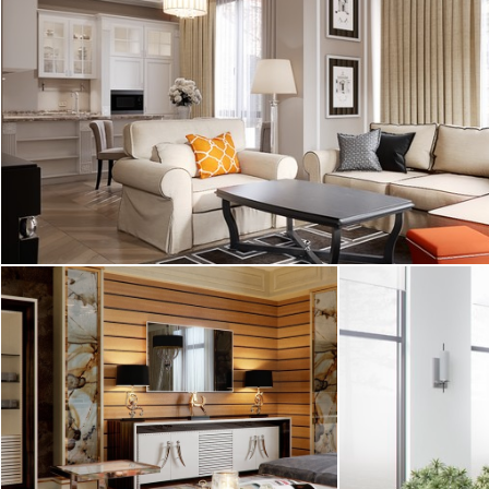
Интерьер гостиной с необычным сочетанием
бежевого и оранжевого неожиданно
контрастирует со светло-голубой ...
2
квартира, 120 м
Современная классика
Смесь скандин
прослеживается
Статусный и роскошный интерьер, в
холодный, но т
котором много дорогих материалов