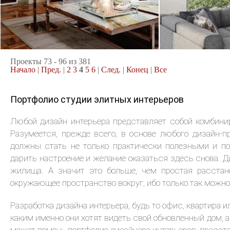
- мрамора, хрусталя, ...
2
коттедж, 344 м
коттедж, 224
Ар-деко
Современнос
Проекты 73 - 96 из 381
Начало
|
Пред.
|
2
3
4
5
6
|
След.
|
Конец
|
Все
Портфолио студии элитных интерьеров
Любой дизайн интерьера представляет собой комбини
Разумеется, прежде всего, в основе любого дизайн-
должны стать не только практически полезными и по
дарить настроение и желание оказаться здесь снова. Д
жилища. А значит это больше, чем простая расстан
окружающее пространство вокруг, ибо только так можно
Разработка дизайна интерьера, будь то офис, квартира 
каким именно они хотят видеть свой обновленный дом, 