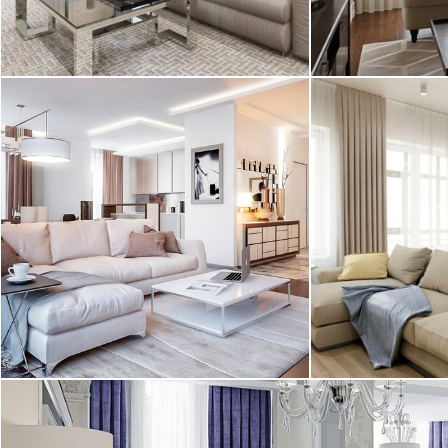
2
квартира, 100 м
квартира, 130
25.01.2017
Современная 
Дизайнерский ремонт квартиры под
Дизайн кварти
ключ в ЖК "Парадный
"Шведская крон
квартал". Отделка и ...
выполненный д
2
квартира, 145 м
квартира, 69 м
24.01.2017
Современный