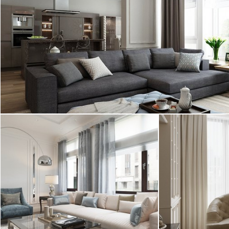
на Каменноостровском проспекте. Интерьер в
ЖК Каменноостровская коллекция выполнен ...
2
квартира, 100 м
Фьюжн, современный стиль
Интерьер трех
Элитный дизайн квартиры в ЖК
"Привилегия" в
"Смольный парк",
классическом с
выполненный дизайнером Студии ...