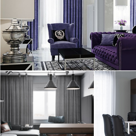
Дизайн квартиры в ЖК "Империал",
выполненный дизайнером Студии Элитного
Жилья - Виктором Мойса. Интерьер ...
2
квартира, 127 м
20.01.2017
Интерьер двухкомнатной квартиры в
Дизайн простор
ЖК «Богемия», выполненный в
Германия. Ква
стиле лофт (loft). Над ...
выполнена диза