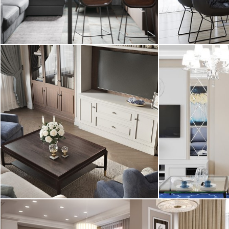
2
квартира, 60 м
квартира, 172
Лофт, современный стиль
Современный
Дизайн двухкомнатной квартиры в
Дизайн кварти
ЖК «Русский Дом» выполнен с
"Времена года"
современном классическом ...
выполненный д
2
квартира, 96 м
квартира, 80 м
Американская классика
01.01.2017