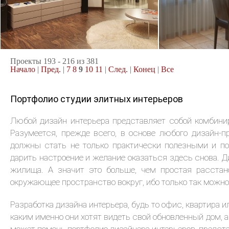
2
квартира, 93 м
квартира, 109
10.12.2010
24.11.2010
Проекты 193 - 216 из 381
Начало
|
Пред.
|
7
8
9
10
11
|
След.
|
Конец
|
Все
Портфолио студии элитных интерьеров
Любой дизайн интерьера представляет собой комбини
Разумеется, прежде всего, в основе любого дизайн-
должны стать не только практически полезными и по
дарить настроение и желание оказаться здесь снова. Д
жилища. А значит это больше, чем простая расстан
окружающее пространство вокруг, ибо только так можно
Разработка дизайна интерьера, будь то офис, квартира 
каким именно они хотят видеть свой обновленный дом, 