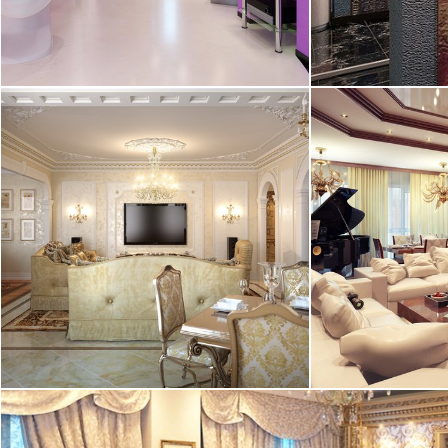
2
таун-хаус, 145 м
квартира, 125
13.04.2011
11.04.2011
Элитный интерьер квартиры
выполнен в классическом стиле.
Отдельного внимания ...
2
квартира, 200 м
квартира, 140
02.03.2011
24.02.2011