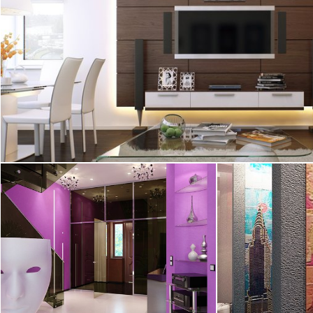
2
квартира, 77 м
15.07.2011
Яркий дизайн и
элементами ар
дизайнером Сту