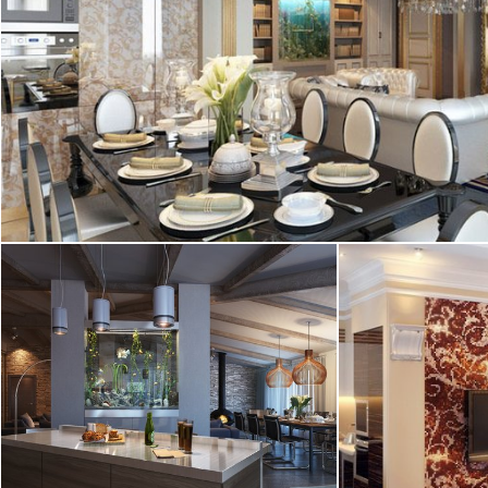
2
квартира, 200 м
16.01.2012
Дизайн интерье
выполненный д
Акименкова. В 