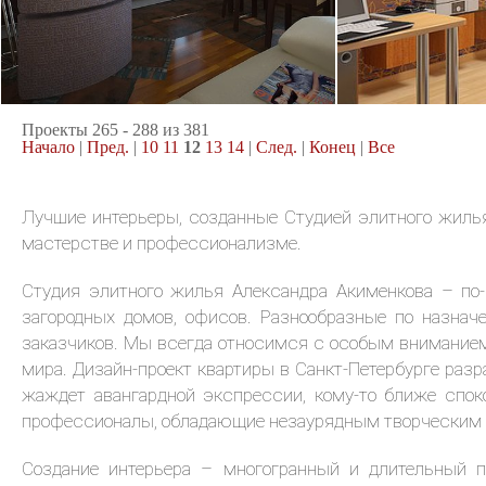
2
квартира, 85 м
квартира, 120
23.06.2008
18.06.2008
Проекты 265 - 288 из 381
Начало
|
Пред.
|
10
11
12
13
14
|
След.
|
Конец
|
Все
Лучшие интерьеры, созданные Студией элитного жилья
мастерстве и профессионализме.
Студия элитного жилья Александра Акименкова – по-
загородных домов, офисов. Разнообразные по назнач
заказчиков. Мы всегда относимся с особым вниманием 
мира. Дизайн-проект квартиры в Санкт-Петербурге разра
жаждет авангардной экспрессии, кому-то ближе спок
профессионалы, обладающие незаурядным творческим 
Создание интерьера – многогранный и длительный п