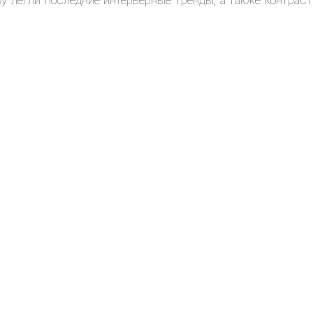
ву легли последние интерьерные тренды, а также контраст