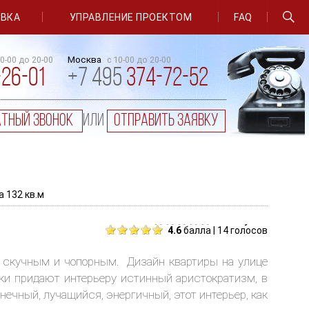
ОВКА
УПРАВЛЕНИЕ ПРОЕКТОМ
FAQ
Москва
10-00 до 20-00
с 10-00 до 20-00
-26-01
+7 495
374-72-52
атный звонок
или
отправить заявку
а 132 кв.м
голосуйте
4.6
балла | 14 голосов
 скучным и чопорным. Дизайн квартиры на улице
ики придают интерьеру истинный аристократизм, в
ечный, лучащийся, энергичный, этот интерьер, как