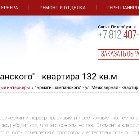
ТЕРЬЕРА
РЕМОНТ И ОТДЕЛКА
ПЕРЕПЛАНИР
Санкт-Петербург
с 
+
7
812
407
заказать обр
нского" - квартира 132 кв.м
ые интерьеры
»
"Брызги шампанского" - ул. Межозерная - квартир
ссический интерьер красивым и престижным, но немного
овод убедиться, что это совсем не так. Элементы класс
антность сочетается с простотой и естественностью. Солн