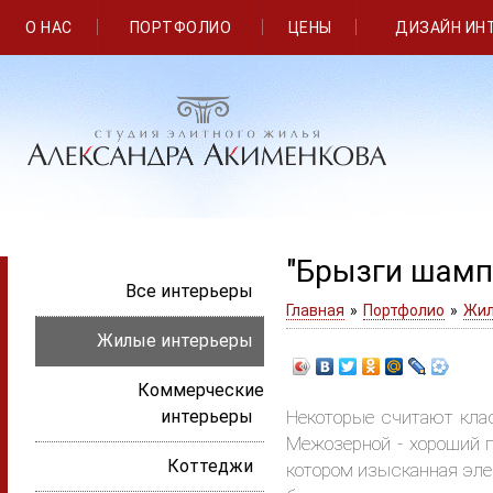
О НАС
ПОРТФОЛИО
ЦЕНЫ
ДИЗАЙН ИН
"Брызги шампа
Все интерьеры
Главная
»
Портфолио
»
Жил
Жилые интерьеры
Коммерческие
интерьеры
Некоторые считают кла
Межозерной - хороший п
Коттеджи
котором изысканная элег