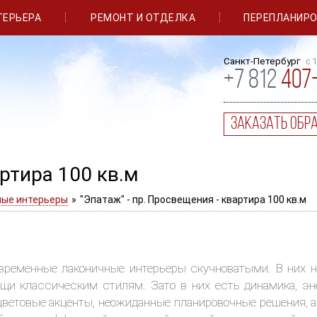
ТЕРЬЕРА
РЕМОНТ И ОТДЕЛКА
ПЕРЕПЛАНИР
Санкт-Петербург
с 
+
7
812
407
заказать обр
артира 100 кв.м
ые интерьеры
»
"Эпатаж" - пр. Просвещения - квартира 100 кв.м
менные лаконичные интерьеры скучноватыми. В них не
ущи классическим стилям. Зато в них есть динамика, э
ветовые акценты, неожиданные планировочные решения, 