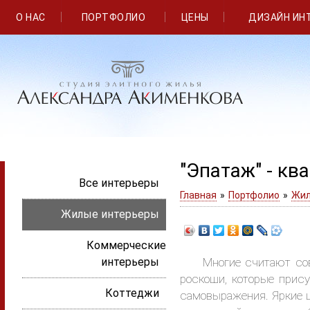
О НАС
ПОРТФОЛИО
ЦЕНЫ
ДИЗАЙН ИН
"Эпатаж" - кв
Все интерьеры
Главная
»
Портфолио
»
Жил
Жилые интерьеры
Коммерческие
интерьеры
Многие считают совре
роскоши, которые прис
Коттеджи
самовыражения. Яркие ц