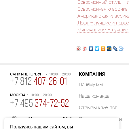
-
Современный стиль – 
-
Современная классика
-
Американская классик
-
Лофт – лучшие интерь
-
Минимализм – лучшие 
КОМПАНИЯ
САНКТ-ПЕТЕРБУРГ
•
10:00 – 20:00
+
7
812
407-26-01
Почему мы
МОСКВА
•
10:00 – 20:00
Наша команда
+7 495
374-72-52
Отзывы клиентов
ул. Маяковского, д.25 А
Партнеры компании
Пользуясь нашим сайтом, вы
info@akimenkov.ru