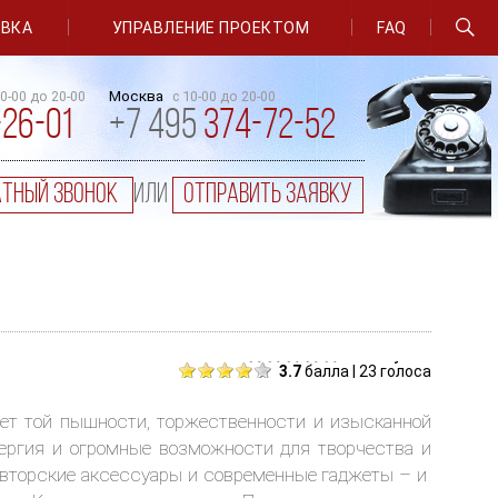
ОВКА
УПРАВЛЕНИЕ ПРОЕКТОМ
FAQ
Москва
10-00 до 20-00
с 10-00 до 20-00
-26-01
+7 495
374-72-52
атный звонок
или
отправить заявку
голосуйте
3.7
балла | 23 голоса
т той пышности, торжественности и изысканной
нергия и огромные возможности для творчества и
авторские аксессуары и современные гаджеты – и