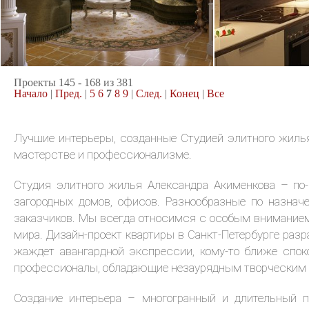
2
квартира, 140 м
квартира, 50 м
01.03.2013
28.02.2013
Проекты 145 - 168 из 381
Начало
|
Пред.
|
5
6
7
8
9
|
След.
|
Конец
|
Все
Лучшие интерьеры, созданные Студией элитного жилья
мастерстве и профессионализме.
Студия элитного жилья Александра Акименкова – по-
загородных домов, офисов. Разнообразные по назнач
заказчиков. Мы всегда относимся с особым вниманием 
мира. Дизайн-проект квартиры в Санкт-Петербурге разра
жаждет авангардной экспрессии, кому-то ближе спок
профессионалы, обладающие незаурядным творческим 
Создание интерьера – многогранный и длительный п