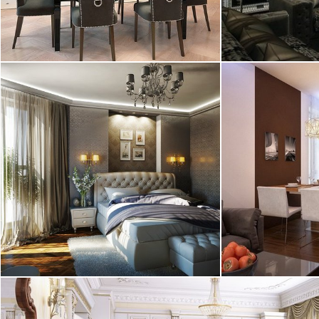
2
квартира, 240 м
квартира, 170
17.07.2013
03.07.2013
Интерьер квартиры в ЖК Новая
династия в классическом стиле.
Дизайн спальни выполнен в ...
2
квартира, 110 м
квартира, 60 м
10.06.2013
10.06.2013