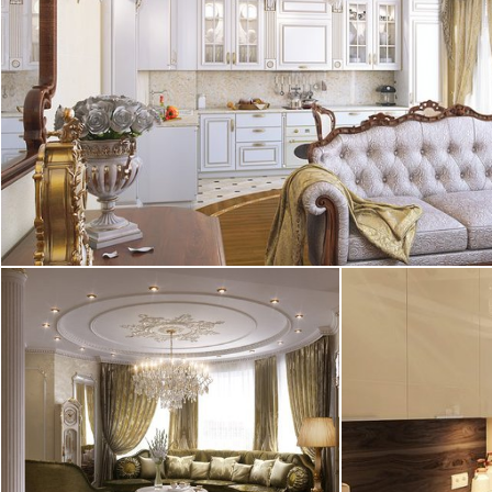
2
квартира, 140 м
25.03.2013
Дизайн квартиры в Колпино
Дизайн двухко
выполнен в классическом стиле и
кв. м. выполне
отличается обилием зеркал, ...
портфолио Студ