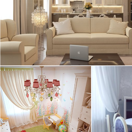
бежевом цвете. В гостиной с высокими
потолками установлен фальш-камин. ...
2
квартира, 128 м
17.12.2013
В Студии Алек
Дизайн-проект квартиры в ЖК
разработан ди
«Парадный квартал» для большой
ремонт квартир
семьи. Дизайнеры тщательно ...