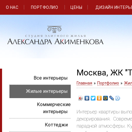
О НАС
ПОРТФОЛИО
ЦЕНЫ
ДИЗАЙН ИНТЕРЬ
Москва, ЖК "Т
Все интерьеры
Главная
»
Портфолио
»
Жил
Жилые интерьеры
Коммерческие
интерьеры
Интерьер квартиры выпо
декорирования. Соврем
Коттеджи
парадной атмосферы. Ку