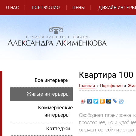
О НАС
ПОРТФОЛИО
ЦЕНЫ
ДИЗАЙН ИНТЕРЬ
Квартира 100 
Все интерьеры
Главная
»
Портфолио
»
Жил
Жилые интерьеры
Коммерческие
интерьеры
Свободная планировка к
просторнее, но и удобн
Коттеджи
элементов, обилие стекл