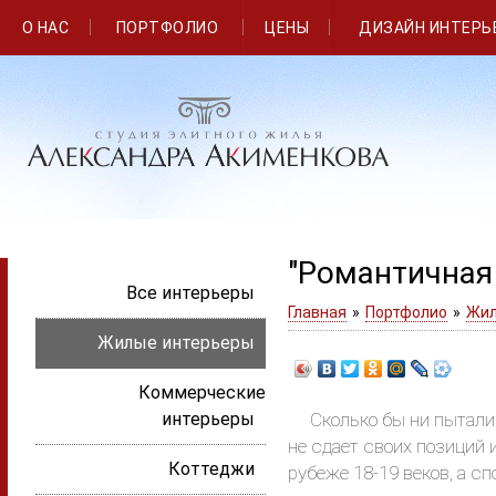
О НАС
ПОРТФОЛИО
ЦЕНЫ
ДИЗАЙН ИНТЕРЬ
"Романтичная 
Все интерьеры
Главная
»
Портфолио
»
Жил
Жилые интерьеры
Коммерческие
интерьеры
Сколько бы ни пытались
не сдает своих позиций и
Коттеджи
рубеже 18-19 веков, а 