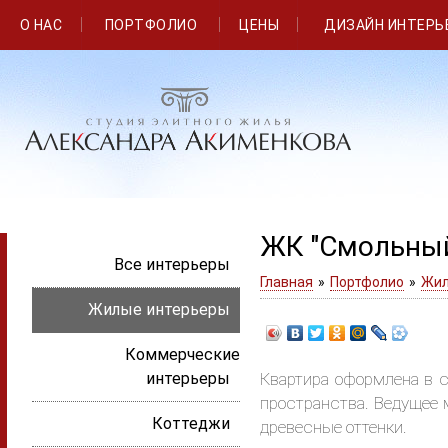
О НАС
ПОРТФОЛИО
ЦЕНЫ
ДИЗАЙН ИНТЕРЬ
ЖК "Смольный 
Все интерьеры
Главная
»
Портфолио
»
Жил
Жилые интерьеры
Коммерческие
интерьеры
Квартира оформлена в 
пространства. Ведущее 
Коттеджи
древесные оттенки.