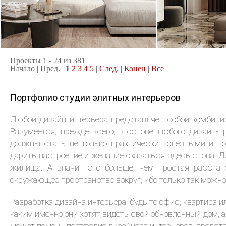
2
квартира, 104 м
квартира, 100
Современный минимализм
Контемпорари
Проекты 1 - 24 из 381
Начало | Пред. |
1
2
3
4
5
|
След.
|
Конец
|
Все
Портфолио студии элитных интерьеров
Любой дизайн интерьера представляет собой комбини
Разумеется, прежде всего, в основе любого дизайн-
должны стать не только практически полезными и по
дарить настроение и желание оказаться здесь снова. Д
жилища. А значит это больше, чем простая расстан
окружающее пространство вокруг, ибо только так можно
Разработка дизайна интерьера, будь то офис, квартира 
каким именно они хотят видеть свой обновленный дом, 