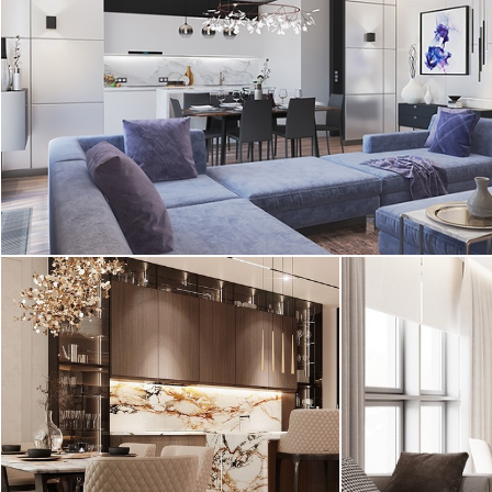
Интерьер квартиры в ЖК "Крестовский de
luxe" выполнен в современном стиле.
Интерьер этой большой двухкомнатной ...
2
квартира, 130 м
Финалист PINWIN, полуфиналист ADD Adwards 2018
"Выдержанный" интерьер
Дизайн трехко
трехкомнатной квартиры в ЖК
Грота» выполн
«Сосновка» выполнен в ...
элементами мин