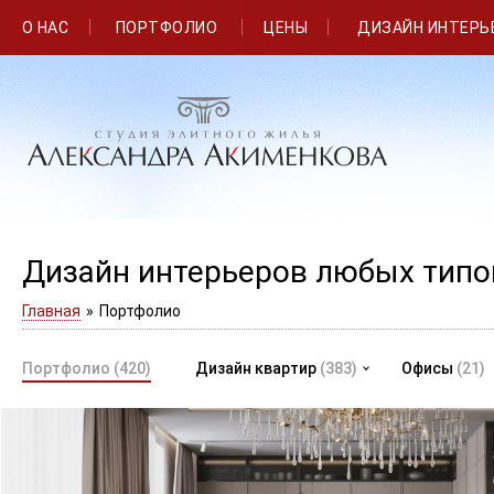
О НАС
ПОРТФОЛИО
ЦЕНЫ
ДИЗАЙН ИНТЕРЬ
Дизайн интерьеров любых тип
Главная
»
Портфолио
Портфолио
(420)
Дизайн квартир
(383)
Офисы
(21)
Интерьер квартиры выполнен в современном