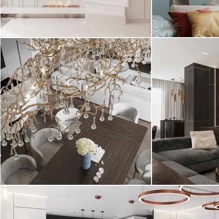
Проект 2023 года!
Проект 2023 г
Современный стиль, минимализм
Современный
Интерьер квар
оттенках. Глав
Интерьер квартиры выполнен в
проекта - больш
современном классическом стиле в
светлых оттенках ...
Проект 2022 года!
Проект 2022 г
Современная классика
Современный