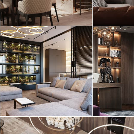
2
квартира, 136 м
квартира, 150
Современный, ар-деко
Современный
Интерьер боль
квартиры в ЖК
Интерьер квартиры выполнен в
"Монблан" выпо
современном стиле в светлых
оттенках ...
Проект 2022 года!
квартира, 145
Современный стиль
Современный