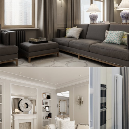
Большая квартира в ЖК "Легенда Победы,
5" выполнена в классическом стиле.
Спальня оформлена в стиле ар деко, а ...
2
квартира, 175 м
20.05.2016
Дизайн кварти
Авторский дизайн квартиры в ЖК
выполненный д
"Дом на Тверской" в
Жилья. Интерье
классическом стиле. Интерьер ...