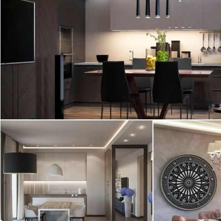
Интерьер квартиры в ЖК "Suomi"
(Суоми) площадью 65 кв.м. Дизайн
трехкомнатной квартиры выполнен в ...
2
квартира, 65 м
Современность, минимализм
Дизайн кварти
Дизайн квартиры в ЖК
студии Алексан
"Смольный парк"
более 300 интер
площадью 116 кв.м. ...