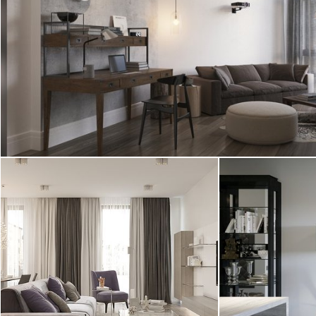
Палас", выполненный дизайнером Студии
Александра Акименкова. Интерьер ...
2
квартира, 81 м
Лофт, классика
Дизайн квартир
Дизайн трехкомнатной квартиры в
"Полежаевский
современном стиле. Особенность
дизайнерами Ст
проекта - совмещенная с ...