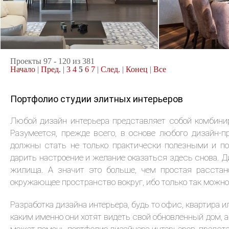
2
квартира, 116 м
квартира, 145
24.08.2015
30.07.2015
Проекты 97 - 120 из 381
Начало
|
Пред.
|
3
4
5
6
7
|
След.
|
Конец
|
Все
Портфолио студии элитных интерьеров
Любой дизайн интерьера представляет собой комбини
Разумеется, прежде всего, в основе любого дизайн-
должны стать не только практически полезными и по
дарить настроение и желание оказаться здесь снова. Д
жилища. А значит это больше, чем простая расстан
окружающее пространство вокруг, ибо только так можно
Разработка дизайна интерьера, будь то офис, квартира 
каким именно они хотят видеть свой обновленный дом, 