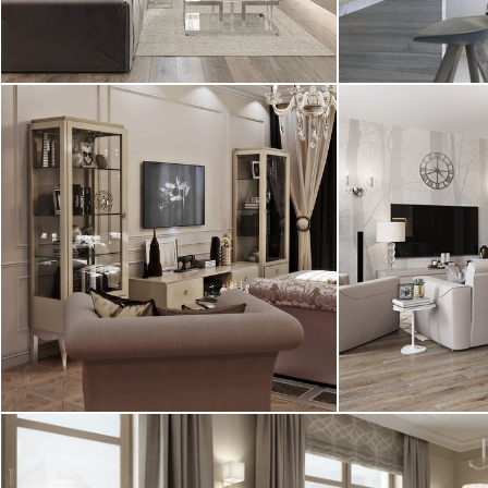
2
2
квартира, 119 м
студия, 35 м
Современность, минимализм
29.06.2016
Интерьер квартиры для большой
Интерьер двух
семьи в классическом стиле.
площадью 80 к
Особенность проекта - ...
классическом ст
2
квартира, 170 м
квартира, 80 м
Классика, современный
Современная 