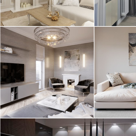
2
квартира, 100 м
квартира, 75 м
13.04.2016
09.04.2016 02:
Дизайн в ЖК Московский квартал
Интерьер квар
выполнен в современном стиле с
стиле для сем
элементами минимализма. Стены ...
спортом. Интер
2
квартира, 80 м
квартира, 125
Современный стиль
04.12.2015